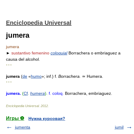
Enciclopedia Universal
jumera
jumera
►
sustantivo femenino
coloquial
Borrachera o embriaguez a
causa del alcohol.
* * *
jumera
(
de
«
humo
»; inf.) f.
Borrachera.
≃
Humera.
* * *
jumera
.
(
Cf
.
humera
).
f.
coloq.
Borrachera, embriaguez.
Enciclopedia Universal
.
2012
.
Игры ⚽
Нужна курсовая?
jumenta
jumil