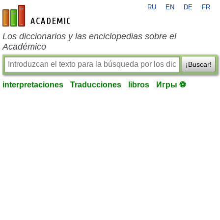
RU
EN
DE
FR
es-academic.com
Los diccionarios y las enciclopedias sobre el
Académico
¡Buscar!
interpretaciones
Traducciones
libros
Игры ⚽