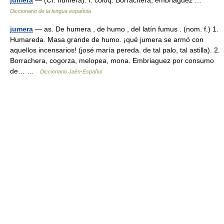
jumera
— (Cf. humera). f. coloq. Borrachera, embriaguez …
Diccionario de la lengua española
jumera
— as. De humera , de humo , del latín fumus . (nom. f.) 1.
Humareda. Masa grande de humo. ¡qué jumera se armó con
aquellos incensarios! (josé maría pereda. de tal palo, tal astilla). 2.
Borrachera, cogorza, melopea, mona. Embriaguez por consumo
de… …
Diccionario Jaén-Español