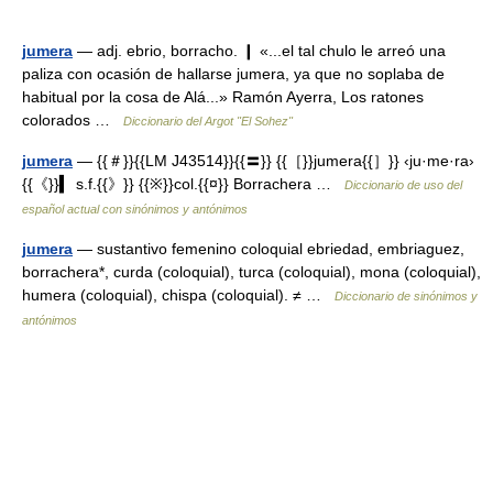
jumera
— adj. ebrio, borracho. ❙ «...el tal chulo le arreó una
paliza con ocasión de hallarse jumera, ya que no soplaba de
habitual por la cosa de Alá...» Ramón Ayerra, Los ratones
colorados …
Diccionario del Argot "El Sohez"
jumera
— {{＃}}{{LM J43514}}{{〓}} {{［}}jumera{{］}} ‹ju·me·ra›
{{《}}▍ s.f.{{》}} {{※}}col.{{¤}} Borrachera …
Diccionario de uso del
español actual con sinónimos y antónimos
jumera
— sustantivo femenino coloquial ebriedad, embriaguez,
borrachera*, curda (coloquial), turca (coloquial), mona (coloquial),
humera (coloquial), chispa (coloquial). ≠ …
Diccionario de sinónimos y
antónimos