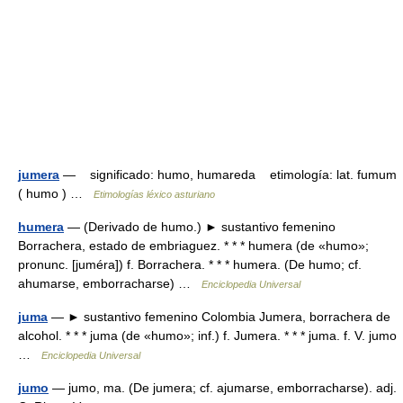
jumera
— significado: humo, humareda etimología: lat. fumum
( humo ) …
Etimologías léxico asturiano
humera
— (Derivado de humo.) ► sustantivo femenino
Borrachera, estado de embriaguez. * * * humera (de «humo»;
pronunc. [juméra]) f. Borrachera. * * * humera. (De humo; cf.
ahumarse, emborracharse) …
Enciclopedia Universal
juma
— ► sustantivo femenino Colombia Jumera, borrachera de
alcohol. * * * juma (de «humo»; inf.) f. Jumera. * * * juma. f. V. jumo
…
Enciclopedia Universal
jumo
— jumo, ma. (De jumera; cf. ajumarse, emborracharse). adj.